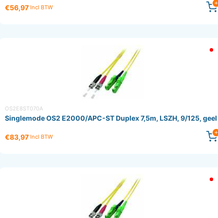
€56,97
Incl BTW
OS2E8ST070A
Singlemode OS2 E2000/APC-ST Duplex 7,5m, LSZH, 9/125, geel
€83,97
Incl BTW