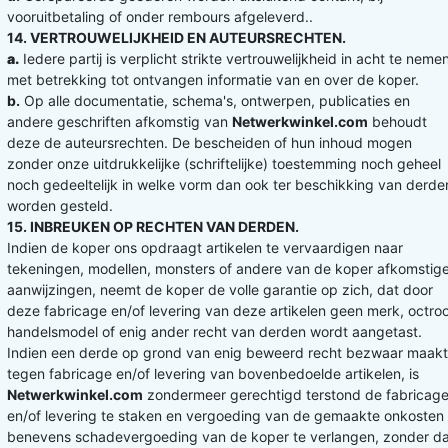
vooruitbetaling of onder rembours afgeleverd..
14. VERTROUWELIJKHEID EN AUTEURSRECHTEN.
a.
Iedere partij is verplicht strikte vertrouwelijkheid in acht te neme
met betrekking tot ontvangen informatie van en over de koper.
b.
Op alle documentatie, schema's, ontwerpen, publicaties en
andere geschriften afkomstig van
Netwerkwinkel.com
behoudt
deze de auteursrechten. De bescheiden of hun inhoud mogen
zonder onze uitdrukkelijke (schriftelijke) toestemming noch geheel
noch gedeeltelijk in welke vorm dan ook ter beschikking van derde
worden gesteld.
15. INBREUKEN OP RECHTEN VAN DERDEN.
Indien de koper ons opdraagt artikelen te vervaardigen naar
tekeningen, modellen, monsters of andere van de koper afkomstig
aanwijzingen, neemt de koper de volle garantie op zich, dat door
deze fabricage en/of levering van deze artikelen geen merk, octroo
handelsmodel of enig ander recht van derden wordt aangetast.
Indien een derde op grond van enig beweerd recht bezwaar maakt
tegen fabricage en/of levering van bovenbedoelde artikelen, is
Netwerkwinkel.com
zondermeer gerechtigd terstond de fabricag
en/of levering te staken en vergoeding van de gemaakte onkosten
benevens schadevergoeding van de koper te verlangen, zonder da