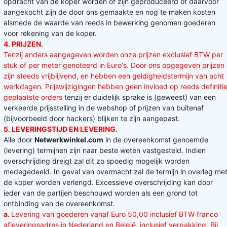
opdracht van de koper worden of zijn geproduceerd of daarvoor
aangekocht zijn de door ons gemaakte en nog te maken kosten
alsmede de waarde van reeds in bewerking genomen goederen
voor rekening van de koper.
4. PRIJZEN.
Tenzij anders aangegeven worden onze prijzen exclusief BTW per
stuk of per meter genoteerd in Euro's. Door ons opgegeven prijzen
zijn steeds vrijblijvend, en hebben een geldigheidstermijn van acht
werkdagen. Prijswijzigingen hebben geen invloed op reeds definitie
geplaatste orders
tenzij er duidelijk sprake is (geweest) van een
verkeerde prijsstelling in de webshop of prijzen van buitenaf
(bijvoorbeeld door hackers) blijken te zijn aangepast.
5. LEVERINGSTIJD EN LEVERING.
Alle door
Netwerkwinkel.com
in de overeenkomst genoemde
(levering) termijnen zijn naar beste weten vastgesteld. Indien
overschrijding dreigt zal dit zo spoedig mogelijk worden
medegedeeld. In geval van overmacht zal de termijn in overleg me
de koper worden verlengd. Excessieve overschrijding kan door
ieder van de partijen beschouwd worden als een grond tot
ontbinding van de overeenkomst.
a
.
Levering van goederen vanaf Euro 50,00 inclusief BTW franco
afleveringsadres in Nederland en België, inclusief verpakking. Bij