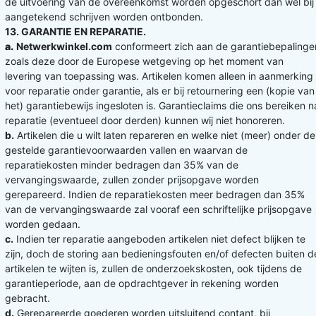
de uitvoering van de overeenkomst worden opgeschort dan wel bij
aangetekend schrijven worden ontbonden.
13. GARANTIE EN REPARATIE.
a.
Netwerkwinkel.com
conformeert zich aan de garantiebepalinge
zoals deze door de Europese wetgeving op het moment van
levering van toepassing was. Artikelen komen alleen in aanmerking
voor reparatie onder garantie, als er bij retournering een (kopie van
het) garantiebewijs ingesloten is. Garantieclaims die ons bereiken n
reparatie (eventueel door derden) kunnen wij niet honoreren.
b.
Artikelen die u wilt laten repareren en welke niet (meer) onder de
gestelde garantievoorwaarden vallen en waarvan de
reparatiekosten minder bedragen dan 35% van de
vervangingswaarde, zullen zonder prijsopgave worden
gerepareerd. Indien de reparatiekosten meer bedragen dan 35%
van de vervangingswaarde zal vooraf een schriftelijke prijsopgave
worden gedaan.
c.
Indien ter reparatie aangeboden artikelen niet defect blijken te
zijn, doch de storing aan bedieningsfouten en/of defecten buiten d
artikelen te wijten is, zullen de onderzoekskosten, ook tijdens de
garantieperiode, aan de opdrachtgever in rekening worden
gebracht.
d.
Gerepareerde goederen worden uitsluitend contant, bij