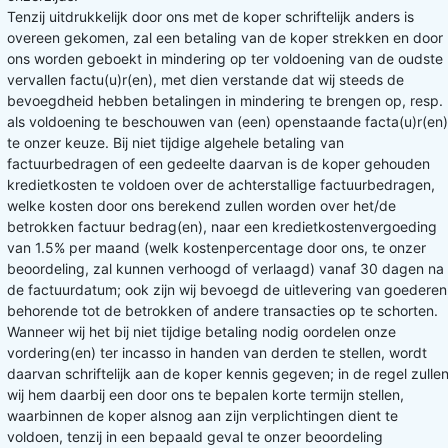
Tenzij uitdrukkelijk door ons met de koper schriftelijk anders is
overeen gekomen, zal een betaling van de koper strekken en door
ons worden geboekt in mindering op ter voldoening van de oudste
vervallen factu(u)r(en), met dien verstande dat wij steeds de
bevoegdheid hebben betalingen in mindering te brengen op, resp.
als voldoening te beschouwen van (een) openstaande facta(u)r(en)
te onzer keuze. Bij niet tijdige algehele betaling van
factuurbedragen of een gedeelte daarvan is de koper gehouden
kredietkosten te voldoen over de achterstallige factuurbedragen,
welke kosten door ons berekend zullen worden over het/de
betrokken factuur bedrag(en), naar een kredietkostenvergoeding
van 1.5% per maand (welk kostenpercentage door ons, te onzer
beoordeling, zal kunnen verhoogd of verlaagd) vanaf 30 dagen na
de factuurdatum; ook zijn wij bevoegd de uitlevering van goederen
behorende tot de betrokken of andere transacties op te schorten.
Wanneer wij het bij niet tijdige betaling nodig oordelen onze
vordering(en) ter incasso in handen van derden te stellen, wordt
daarvan schriftelijk aan de koper kennis gegeven; in de regel zulle
wij hem daarbij een door ons te bepalen korte termijn stellen,
waarbinnen de koper alsnog aan zijn verplichtingen dient te
voldoen, tenzij in een bepaald geval te onzer beoordeling