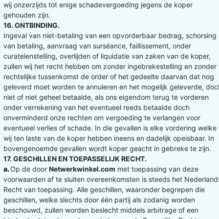
wij onzerzijds tot enige schadevergoeding jegens de koper
gehouden zijn.
16. ONTBINDING.
Ingeval van niet-betaling van een opvorderbaar bedrag, schorsing
van betaling, aanvraag van surséance, faillissement, onder
curatelenstelling, overlijden of liquidatie van zaken van de koper,
zullen wij het recht hebben om zonder ingebrekestelling en zonder
rechtelijke tussenkomst de order of het gedeelte daarvan dat nog
geleverd moet worden te annuleren en het mogelijk geleverde, doc
niet of niet geheel betaalde, als ons eigendom terug te vorderen
onder verrekening van het eventueel reeds betaalde doch
onverminderd onze rechten om vergoeding te verlangen voor
eventueel verlies of schade. In die gevallen is elke vordering welke
wij ten laste van de koper hebben ineens en dadelijk opeisbaar. In
bovengenoemde gevallen wordt koper geacht in gebreke te zijn.
17. GESCHILLEN EN TOEPASSELIJK RECHT.
a.
Op de door
Netwerkwinkel.com
met toepassing van deze
voorwaarden af te sluiten overeenkomsten is steeds het Nederland
Recht van toepassing. Alle geschillen, waaronder begrepen die
geschillen, welke slechts door één partij als zodanig worden
beschouwd, zullen worden beslecht middels arbitrage of een