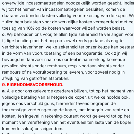
onverwijlde incassomaatregelen noodzakelijk worden geacht. Indie
wij tot het nemen van incassomaatregelen besluiten, komen de
daaraan verbonden kosten volledig voor rekening van de koper. Wi
zullen hem belasten voor de werkelijke kosten vermeerderd met ee
toeslag van 10% op de kosten waarvoor wij zelf worden belast.
c.
Wij behouden ons voor, te allen tijde zekerheid te verlangen voor
tijdige betaling met het oog op zowel reeds gedane als nog te
verrichten leveringen, welke zekerheid ter onzer keuze kan bestaa
in de vorm van vooruitbetaling of een bankgarantie. Ook zijn wij
bevoegd in daarvoor naar ons oordeel in aanmerking komende
gevallen slechts onder rembours, resp. voortaan slechts onder
rembours of na vooruitbetaling te leveren, voor zoveel nodig in
afwijking van getroffen afspraken.
9. EIGENDOMSVOORBEHOUD.
a.
Alle door ons geleverde goederen blijven, tot op het moment van
volledige betaling van al hetgeen de koper, uit welke hoofde ook,
jegens ons verschuldigd is, hieronder tevens begrepen de
toekomstige vorderingen op de koper, met inbegrip van rente en
kosten, (en ingeval in rekening-courant wordt geleverd tot op het
moment van vereffening van het eventueel ten laste van de koper
komende saldo) ons eigendom.