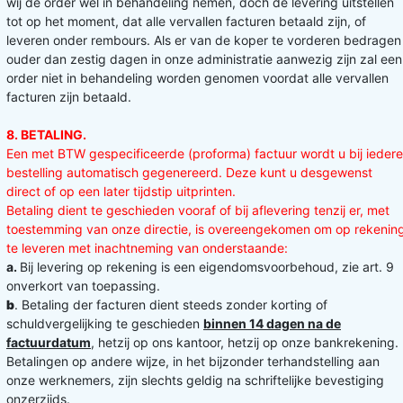
wij de order wel in behandeling nemen, doch de levering uitstellen
tot op het moment, dat alle vervallen facturen betaald zijn, of
leveren onder rembours. Als er van de koper te vorderen bedragen
ouder dan zestig dagen in onze administratie aanwezig zijn zal een
order niet in behandeling worden genomen voordat alle vervallen
facturen zijn betaald.
8. BETALING.
Een met BTW gespecificeerde (proforma) factuur wordt u bij iedere
bestelling automatisch gegenereerd. Deze kunt u desgewenst
direct of op een later tijdstip uitprinten.
Betaling dient te geschieden vooraf of bij aflevering tenzij er, met
toestemming van onze directie, is overeengekomen om op rekenin
te leveren met inachtneming van onderstaande:
a.
Bij levering op rekening is een eigendomsvoorbehoud, zie art. 9
onverkort van toepassing.
b
. Betaling der facturen dient steeds zonder korting of
schuldvergelijking te geschieden
binnen 14 dagen na de
factuurdatum
, hetzij op ons kantoor, hetzij op onze bankrekening.
Betalingen op andere wijze, in het bijzonder terhandstelling aan
onze werknemers, zijn slechts geldig na schriftelijke bevestiging
onzerzijds.