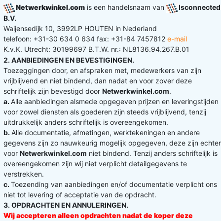
Netwerkwinkel.com
is een handelsnaam van
Isconnected
B.V.
Waijensedijk 10, 3992LP HOUTEN in Nederland
telefoon: +31-30 634 0 634 fax: +31-84 7457812
e-mail
K.v.K. Utrecht: 30199697 B.T.W. nr.: NL8136.94.267.B.01
2. AANBIEDINGEN EN BEVESTIGINGEN.
Toezeggingen door, en afspraken met, medewerkers van zijn
vrijblijvend en niet bindend, dan nadat en voor zover deze
schriftelijk zijn bevestigd door
Netwerkwinkel.com
.
a.
Alle aanbiedingen alsmede opgegeven prijzen en leveringstijden
voor zowel diensten als goederen zijn steeds vrijblijvend, tenzij
uitdrukkelijk anders schriftelijk is overeengekomen.
b.
Alle documentatie, afmetingen, werktekeningen en andere
gegevens zijn zo nauwkeurig mogelijk opgegeven, deze zijn echter
voor
Netwerkwinkel.com
niet bindend. Tenzij anders schriftelijk is
overeengekomen zijn wij niet verplicht detailgegevens te
verstrekken.
c.
Toezending van aanbiedingen en/of documentatie verplicht ons
niet tot levering of acceptatie van de opdracht.
3. OPDRACHTEN EN ANNULERINGEN.
Wij accepteren alleen opdrachten nadat de koper deze