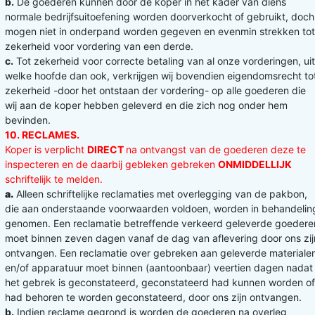
b.
De goederen kunnen door de koper in het kader van diens
normale bedrijfsuitoefening worden doorverkocht of gebruikt, doch
mogen niet in onderpand worden gegeven en evenmin strekken tot
zekerheid voor vordering van een derde.
c.
Tot zekerheid voor correcte betaling van al onze vorderingen, uit
welke hoofde dan ook, verkrijgen wij bovendien eigendomsrecht to
zekerheid -door het ontstaan der vordering- op alle goederen die
wij aan de koper hebben geleverd en die zich nog onder hem
bevinden.
10. RECLAMES.
Koper is verplicht
DIRECT
na ontvangst van de goederen deze te
inspecteren en de daarbij gebleken gebreken
ONMIDDELLIJK
schriftelijk te melden.
a.
Alleen schriftelijke reclamaties met overlegging van de pakbon,
die aan onderstaande voorwaarden voldoen, worden in behandelin
genomen. Een reclamatie betreffende verkeerd geleverde goedere
moet binnen zeven dagen vanaf de dag van aflevering door ons zij
ontvangen. Een reclamatie over gebreken aan geleverde materiale
en/of apparatuur moet binnen (aantoonbaar) veertien dagen nadat
het gebrek is geconstateerd, geconstateerd had kunnen worden of
had behoren te worden geconstateerd, door ons zijn ontvangen.
b.
Indien reclame gegrond is worden de goederen na overleg