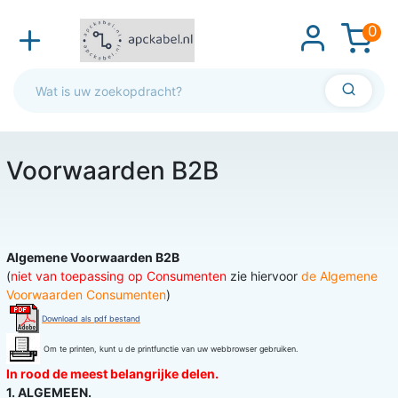
0
Voorwaarden B2B
Algemene Voorwaarden B2B
(
niet van toepassing op Consumenten
zie hiervoor
de Algemene
Voorwaarden Consumenten
)
Download als pdf bestand
Om te printen, kunt u de printfunctie van uw webbrowser gebruiken.
In rood de meest belangrijke delen.
1. ALGEMEEN.