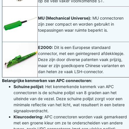
op de veel vaker voorkomende ST.
MU (Mechanical Universe):
MU connectoren
zijn zeer compact en worden gebruikt in
toepassingen waar ruimte beperkt is.
E2000:
Dit is een Europese standaard
connector, met een geintegreerd afdekklepje.
Deze zijn door diverse patenten vaak prijzig,
maar er zijn goedkopere Chinese varianten en
dan heten ze vaak LSH-connector.
Belangrijke kenmerken van APC connectoren:
Schuine polijst:
Het kenmerkende kenmerk van APC
connectoren is de schuine polijst van 8 graden aan het
uiteinde van de vezel. Deze schuine polijst zorgt voor een
minimale reflectie van het licht, wat resulteert in een betere
signaaloverdracht.
Kleurcodering:
APC connectoren worden vaak gemarkeerd
met een groene kleur om ze te onderscheiden van andere
types, zoals UPC connectoren (met een vlakke polijst).