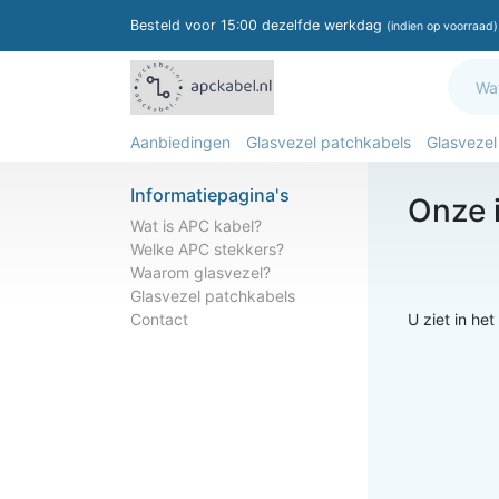
Besteld voor 15:00 dezelfde werkdag
(indien op voorraad)
Aanbiedingen
Glasvezel patchkabels
Glasvezel
Informatiepagina's
Onze 
Wat is APC kabel?
Welke APC stekkers?
Waarom glasvezel?
Glasvezel patchkabels
Contact
U ziet in he