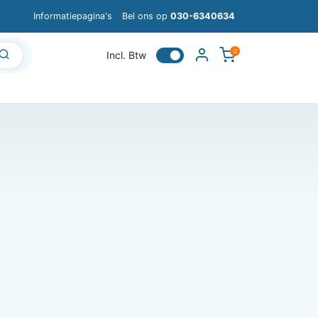
Informatiepagina's
Bel ons op
030-6340634
0
Incl. Btw