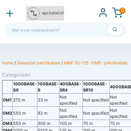
0
Home
/
Glasvezel patchkabels
/
MMF 50-125 -OM5- patchkabels
Categorieën
1000BASE-
10GBASE-
40GBASE-
100GBASE-
400GBAS
SX
S
SR4
SR10
Not
Not
OM1
275 m
33 m
Not specified
specified
specified
Not
Not
OM2
550 m
82 m
Not specified
specified
specified
OM3
550 m
300 m
100 m
70 m
70 m
OM4
1000 m
550* m
125 m
100 m
100 m