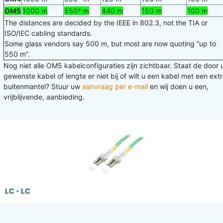
OM5
1000 m
550* m
440 m
150 m
100 m
The distances are decided by the IEEE in 802.3, not the TIA or
ISO/IEC cabling standards.
Some glass vendors say 500 m, but most are now quoting “up to
550 m”.
Nog niet alle OM5 kabelconfiguraties zijn zichtbaar. Staat de door 
gewenste kabel of lengte er niet bij of wilt u een kabel met een ext
buitenmantel? Stuur uw
aanvraag per e-mail
en wij doen u een,
vrijblijvende, aanbieding.
LC - LC