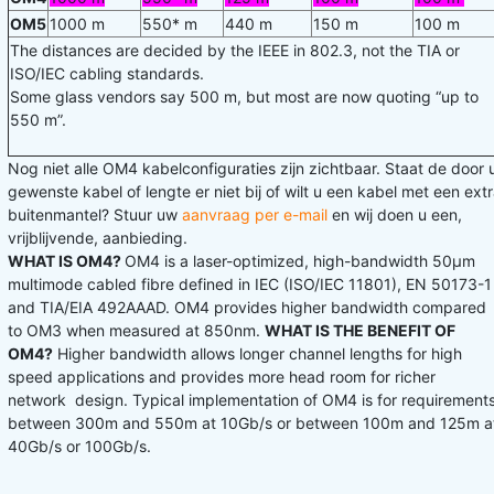
OM5
1000 m
550* m
440 m
150 m
100 m
The distances are decided by the IEEE in 802.3, not the TIA or
ISO/IEC cabling standards.
Some glass vendors say 500 m, but most are now quoting “up to
550 m”.
Nog niet alle OM4 kabelconfiguraties zijn zichtbaar. Staat de door 
gewenste kabel of lengte er niet bij of wilt u een kabel met een ext
buitenmantel? Stuur uw
aanvraag per e-mail
en wij doen u een,
vrijblijvende, aanbieding.
WHAT IS OM4?
OM4 is a laser-optimized, high-bandwidth 50μm
multimode cabled fibre defined in IEC (ISO/IEC 11801), EN 50173-1
and TIA/EIA 492AAAD. OM4 provides higher bandwidth compared
to OM3 when measured at 850nm.
WHAT IS THE BENEFIT OF
OM4?
Higher bandwidth allows longer channel lengths for high
speed applications and provides more head room for richer
network design. Typical implementation of OM4 is for requirement
between 300m and 550m at 10Gb/s or between 100m and 125m a
40Gb/s or 100Gb/s.