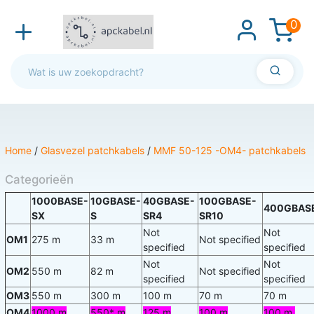
0
Home
/
Glasvezel patchkabels
/
MMF 50-125 -OM4- patchkabels
Categorieën
1000BASE-
10GBASE-
40GBASE-
100GBASE-
400GBAS
SX
S
SR4
SR10
Not
Not
OM1
275 m
33 m
Not specified
specified
specified
Not
Not
OM2
550 m
82 m
Not specified
specified
specified
OM3
550 m
300 m
100 m
70 m
70 m
OM4
1000 m
550* m
125 m
100 m
100 m