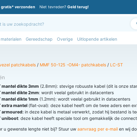
gratis* verzonden
Niet tevreden?
Geld terug!
 materialen
Gereedschap
Overige
Uitlopende artikelen
vezel patchkabels
/
MMF 50-125 -OM4- patchkabels
/
LC-ST
ën
 mantel dikte 3mm
(2.8mm): stevige robuuste kabel (dit is onze st
 mantel dikte 2mm
: wordt veelal gebruikt in datacenters
 mantel dikte 1mm
(1.2mm): wordt veelal gebruikt in datacenters
 extra mantel
(flat-oval): deze kabel heeft om de twee aders een ex
 armoured:
in deze kabel is metaal verwerkt, zodat hij bestand is t
 uniboot
: deze kabel heeft speciale tool om gemakkelijk de connecto
r u gewenste lengte niet bij? Stuur uw
aanvraag per e-mail
en wij do