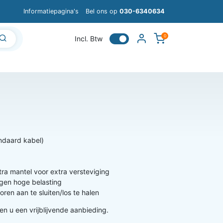
Informatiepagina's
Bel ons op
030-6340634
0
Incl. Btw
andaard kabel)
tra mantel voor extra versteviging
egen hoge belasting
ren aan te sluiten/los te halen
en u een vrijblijvende aanbieding.