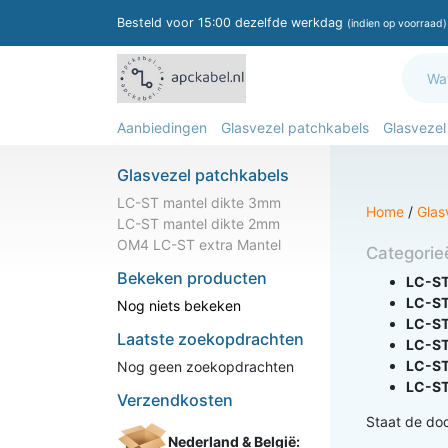
Besteld voor 15:00 dezelfde werkdag
(indien op voorraad)
Aanbiedingen
Glasvezel patchkabels
Glasvezel
Glasvezel patchkabels
LC-ST mantel dikte 3mm
Home
/
Glas
LC-ST mantel dikte 2mm
OM4 LC-ST extra Mantel
Categorie
Bekeken producten
LC-ST
LC-ST
Nog niets bekeken
LC-ST
Laatste zoekopdrachten
LC-ST
LC-ST
Nog geen zoekopdrachten
LC-ST
Verzendkosten
Staat de doo
Nederland & België: