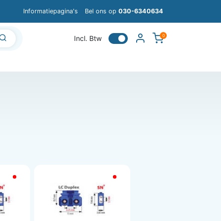
Informatiepagina's
Bel ons op
030-6340634
0
Incl. Btw