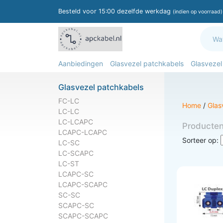
Besteld voor 15:00 dezelfde werkdag
(indien op voorraad)
Aanbiedingen
Glasvezel patchkabels
Glasvezel
Glasvezel patchkabels
FC-LC
Home
/
Glas
LC-LC
LC-LCAPC
Producte
LCAPC-LCAPC
Sorteer op:
LC-SC
LC-SCAPC
LC-ST
LCAPC-SC
LCAPC-SCAPC
SC-SC
SCAPC-SC
SCAPC-SCAPC