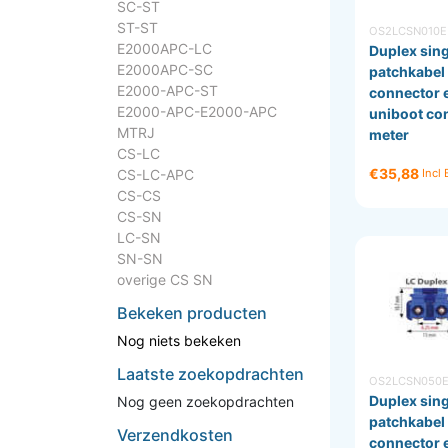
SC-ST
ST-ST
OS2LCSN010E
E2000APC-LC
Duplex sin
E2000APC-SC
patchkabel
E2000-APC-ST
connector 
E2000-APC-E2000-APC
uniboot co
MTRJ
meter
CS-LC
€35,88
CS-LC-APC
Incl
CS-CS
CS-SN
LC-SN
SN-SN
overige CS SN
Bekeken producten
Nog niets bekeken
Laatste zoekopdrachten
OS2LCSN050
Duplex sin
Nog geen zoekopdrachten
patchkabel
Verzendkosten
connector 