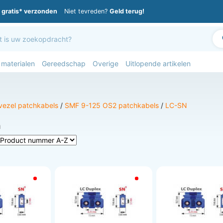
gratis* verzonden
Niet tevreden?
Geld terug!
 materialen
Gereedschap
Overige
Uitlopende artikelen
vezel patchkabels
/
SMF 9-125 OS2 patchkabels
/
LC-SN
n