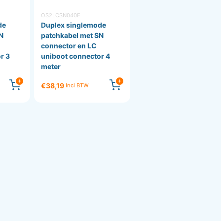
OS2LCSN040E
de
Duplex singlemode
N
patchkabel met SN
connector en LC
r 3
uniboot connector 4
meter
€38,19
Incl BTW