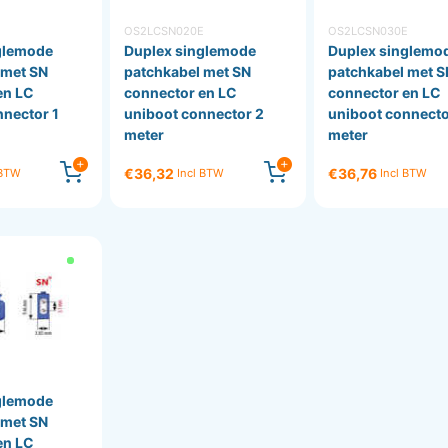
OS2LCSN020E
OS2LCSN030E
glemode
Duplex singlemode
Duplex singlemo
 met SN
patchkabel met SN
patchkabel met S
en LC
connector en LC
connector en LC
nnector 1
uniboot connector 2
uniboot connecto
meter
meter
€36,32
€36,76
 BTW
Incl BTW
Incl BTW
E
glemode
 met SN
en LC