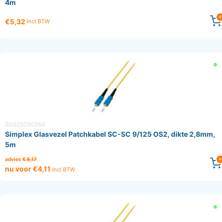
4m
€5,32
Incl BTW
SOS2SCSC050
Simplex Glasvezel Patchkabel SC-SC 9/125 OS2, dikte 2,8mm,
5m
advies
€ 8,17
nu voor €4,11
Incl BTW