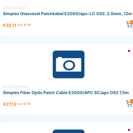
SOS2E8LC120
Simplex Glasvezel Patchkabel E2000/apc-LC OS2, 2.0mm, 12m
€32,11
Incl BTW
SOS2E8S8075E
Simplex Fiber Optic Patch Cable E2000/APC SC/apc OS2 7,5m
€27,13
Incl BTW