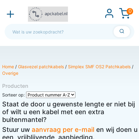
0
Home
/
Glasvezel patchkabels
/
Simplex SMF OS2 Patchkabels
/
Overige
Producten
Sorteer op:
Staat de door u gewenste lengte er niet bij
of wilt u een kabel met een extra
buitenmantel?
Stuur uw
aanvraag per e-mail
en wij doen u
een, vrijblijvende, aanbieding.