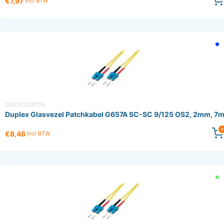
€7,97
Incl BTW
OS2SCSC070A
Duplex Glasvezel Patchkabel G657A SC-SC 9/125 OS2, 2mm, 7
€8,46
Incl BTW