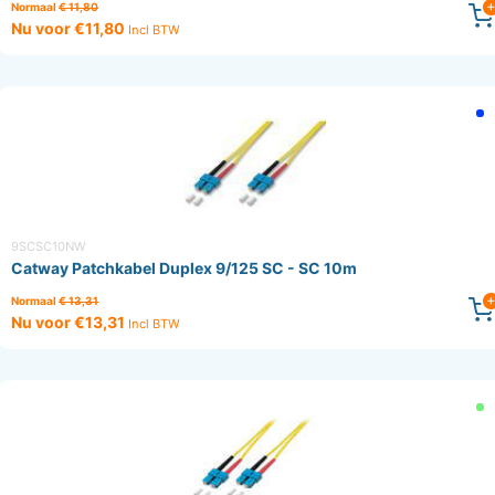
Normaal
€ 11,80
Nu voor €11,80
Incl BTW
9SCSC10NW
Catway Patchkabel Duplex 9/125 SC - SC 10m
Normaal
€ 13,31
Nu voor €13,31
Incl BTW