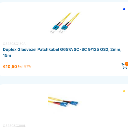
OS2SCSC150A
Duplex Glasvezel Patchkabel G657A SC-SC 9/125 OS2, 2mm,
15m
€10,50
Incl BTW
OS2SCSC300L