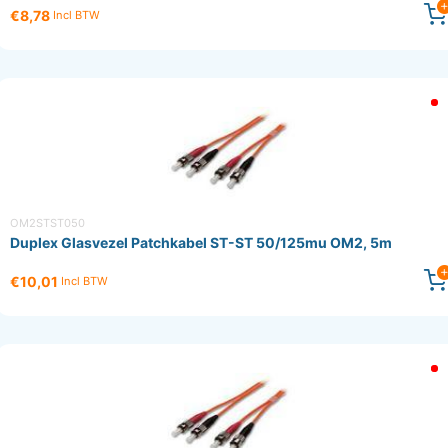
€8,78
Incl BTW
OM2STST050
Duplex Glasvezel Patchkabel ST-ST 50/125mu OM2, 5m
€10,01
Incl BTW