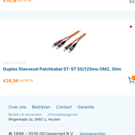
€19,18
Incl BTW
OM2STST300
Duplex Glasvezel Patchkabel ST-ST 50/125mu OM2, 30m
€28,36
Incl BTW
Over ons
Bedrijven
Contact
Garantie
Betalen & verzenden
Informatiepagina's
Wilgenkade 2a, 3992 LL Houten
© 1998 - 2026 ISConnected B.V.
Voorwaarden