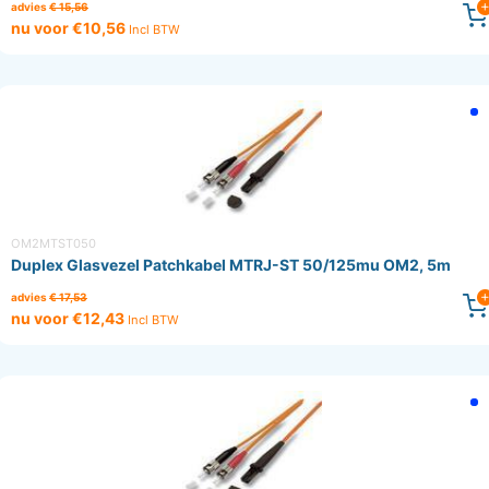
advies
€ 15,56
nu voor €10,56
Incl BTW
OM2MTST050
Duplex Glasvezel Patchkabel MTRJ-ST 50/125mu OM2, 5m
advies
€ 17,53
nu voor €12,43
Incl BTW