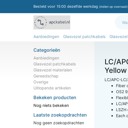
Besteld voor 15:00 dezelfde werkdag
(indien op voorraad)
Aanbiedingen
Glasvezel patchkabels
Glasvezel
Categorieën
Aanbiedingen
LC/AP
Glasvezel patchkabels
Yellow
Glasvezel materialen
Gereedschap
LC/APC-LC/
Overige
Fiber 
Uitlopende artikelen
OS2 9
Bekeken producten
Flexib
LC/AP
Nog niets bekeken
LSZH c
Laatste zoekopdrachten
Each c
Nog geen zoekopdrachten