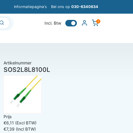
Informatiepagina's
Bel ons op
030-6340634
0
Incl. Btw
Artikelnummer
SOS2L8L8100L
Prijs
€6,11 (Excl BTW)
€7,39 (Incl BTW)