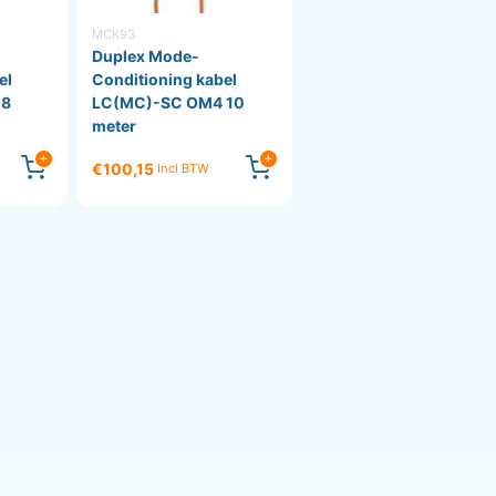
MCK93
Duplex Mode-
el
Conditioning kabel
 8
LC(MC)-SC OM4 10
meter
€100,15
Incl BTW