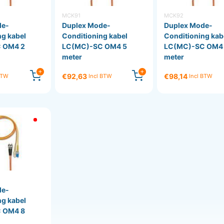
MCK91
MCK92
de-
Duplex Mode-
Duplex Mode-
ng kabel
Conditioning kabel
Conditioning kab
 OM4 2
LC(MC)-SC OM4 5
LC(MC)-SC OM4
meter
meter
€92,63
€98,14
BTW
Incl BTW
Incl BTW
de-
ng kabel
 OM4 8