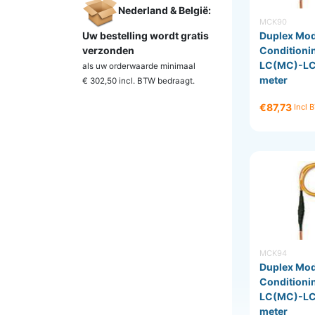
Nederland & België:
MCK90
Uw bestelling wordt gratis
Duplex Mo
verzonden
Conditioni
LC(MC)-LC
als uw orderwaarde minimaal
meter
€ 302,50 incl. BTW
bedraagt.
€87,73
Incl 
MCK94
Duplex Mo
Conditioni
LC(MC)-LC
meter