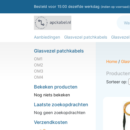
Besteld voor 15:00 dezelfde werkdag
(indien op voorraad)
Aanbiedingen
Glasvezel patchkabels
Glasvezel
Glasvezel patchkabels
OM1
Home
/
Glas
OM2
OM3
Producte
OM4
Sorteer op:
Bekeken producten
Nog niets bekeken
Laatste zoekopdrachten
Nog geen zoekopdrachten
Verzendkosten