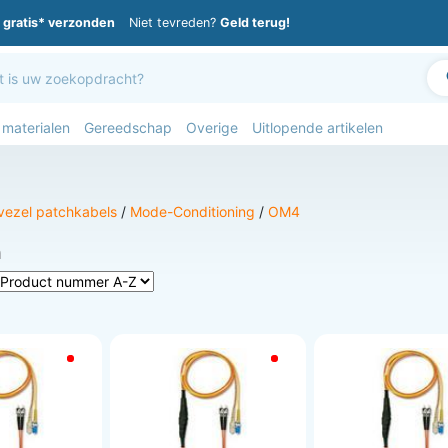
gratis* verzonden
Niet tevreden?
Geld terug!
 materialen
Gereedschap
Overige
Uitlopende artikelen
vezel patchkabels
/
Mode-Conditioning
/
OM4
n