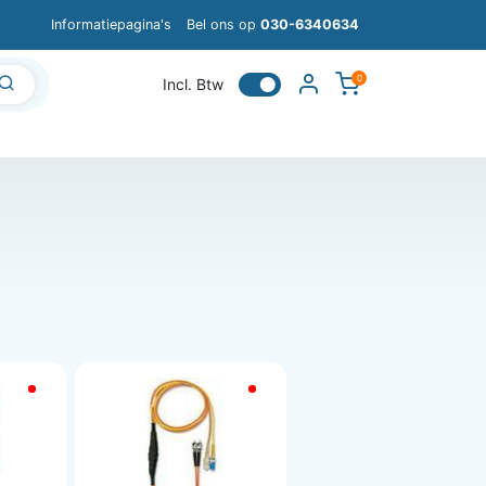
Informatiepagina's
Bel ons op
030-6340634
0
Incl. Btw