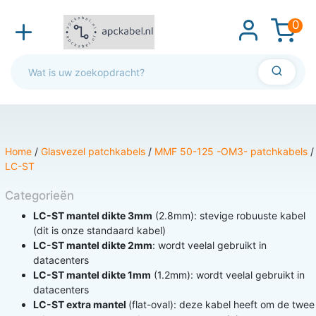
0
Home
/
Glasvezel patchkabels
/
MMF 50-125 -OM3- patchkabels
/
LC-ST
Categorieën
LC-ST mantel dikte 3mm
(2.8mm): stevige robuuste kabel
(dit is onze standaard kabel)
LC-ST mantel dikte 2mm
: wordt veelal gebruikt in
datacenters
LC-ST mantel dikte 1mm
(1.2mm): wordt veelal gebruikt in
datacenters
LC-ST extra mantel
(flat-oval): deze kabel heeft om de twee