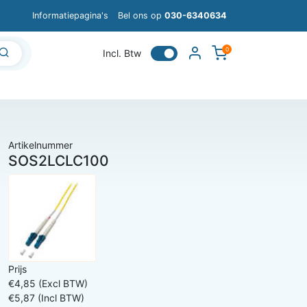
Informatiepagina's
Bel ons op
030-6340634
0
Incl. Btw
Artikelnummer
SOS2LCLC100
Prijs
€4,85 (Excl BTW)
€5,87 (Incl BTW)