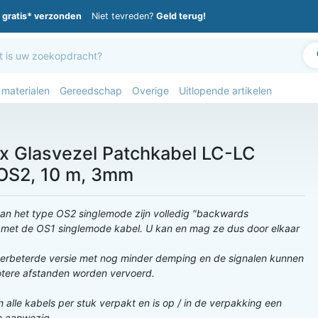
gratis* verzonden
Niet tevreden?
Geld terug!
 materialen
Gereedschap
Overige
Uitlopende artikelen
x Glasvezel Patchkabel LC-LC
OS2, 10 m, 3mm
van het type OS2 singlemode zijn volledig "backwards
 met de OS1 singlemode kabel. U kan en mag ze dus door elkaar
verbeterde versie met nog minder demping en de signalen kunnen
otere afstanden worden vervoerd.
jn alle kabels per stuk verpakt en is op / in de verpakking een
e aanwezig.