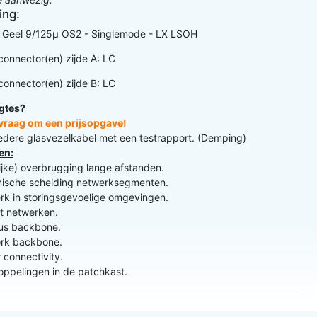
ing:
: Geel 9/125µ OS2 - Singlemode - LX LSOH
connector(en) zijde A: LC
connector(en) zijde B: LC
gtes?
n vraag om een prijsopgave!
iedere glasvezelkabel met een testrapport. (Demping)
en:
lijke) overbrugging lange afstanden.
nische scheiding netwerksegmenten.
k in storingsgevoelige omgevingen.
t netwerken.
s backbone.
rk backbone.
 connectivity.
ppelingen in de patchkast.