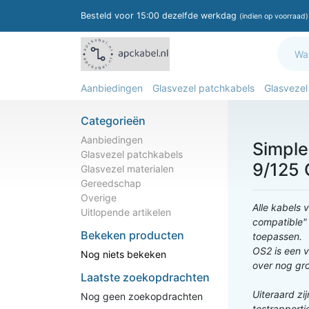
Besteld voor 15:00 dezelfde werkdag
(indien op voorraad)
Aanbiedingen
Glasvezel patchkabels
Glasvezel
Categorieën
Aanbiedingen
Simple
Glasvezel patchkabels
9/125 
Glasvezel materialen
Gereedschap
Overige
Alle kabels 
Uitlopende artikelen
compatible"
Bekeken producten
toepassen.
OS2 is een 
Nog niets bekeken
over nog gr
Laatste zoekopdrachten
Uiteraard zi
Nog geen zoekopdrachten
testrapportj