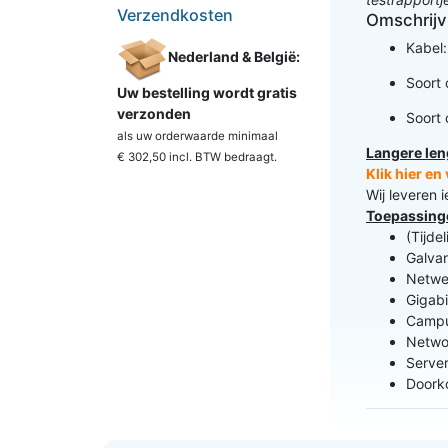
Verzendkosten
Omschrijv
Kabel
Nederland & België:
Soort 
Uw bestelling wordt gratis
verzonden
Soort 
als uw orderwaarde minimaal
Langere len
€ 302,50 incl. BTW
bedraagt.
Klik hier e
Wij leveren 
Toepassing
(Tijde
Galva
Netwer
Gigabi
Campu
Netwo
Server
Doorko