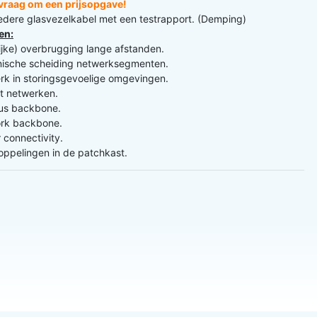
n vraag om een prijsopgave!
iedere glasvezelkabel met een testrapport. (Demping)
en:
lijke) overbrugging lange afstanden.
nische scheiding netwerksegmenten.
k in storingsgevoelige omgevingen.
t netwerken.
s backbone.
rk backbone.
 connectivity.
ppelingen in de patchkast.