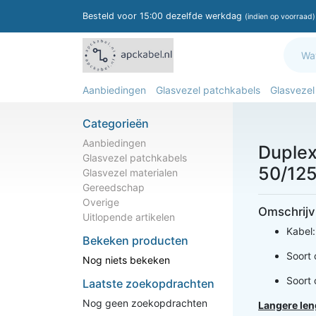
Besteld voor 15:00 dezelfde werkdag
(indien op voorraad)
Aanbiedingen
Glasvezel patchkabels
Glasvezel
Categorieën
Aanbiedingen
Duplex
Glasvezel patchkabels
50/125
Glasvezel materialen
Gereedschap
Overige
Omschrijv
Uitlopende artikelen
Kabel
Bekeken producten
Soort 
Nog niets bekeken
Soort 
Laatste zoekopdrachten
Nog geen zoekopdrachten
Langere len