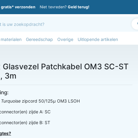
gratis* verzonden
Niet tevreden?
Geld terug!
 materialen
Gereedschap
Overige
Uitlopende artikelen
 Glasvezel Patchkabel OM3 SC-ST
, 3m
ing:
:
Turquoise
zipcord 50/125µ OM3 LSOH
connector(en) zijde A: SC
connector(en) zijde B: ST
gtes?