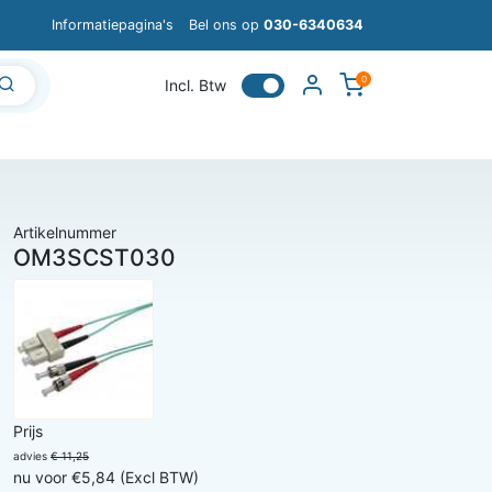
Informatiepagina's
Bel ons op
030-6340634
0
Incl. Btw
Artikelnummer
OM3SCST030
Prijs
advies
€ 11,25
nu voor €5,84 (Excl BTW)