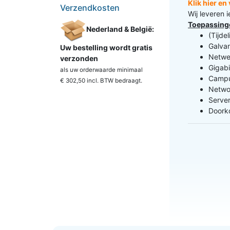
Klik hier e
Verzendkosten
Wij leveren 
Toepassing
Nederland & België:
(Tijde
Galva
Uw bestelling wordt gratis
Netwer
verzonden
Gigabi
als uw orderwaarde minimaal
Campu
€ 302,50 incl. BTW
bedraagt.
Netwo
Server
Doorko